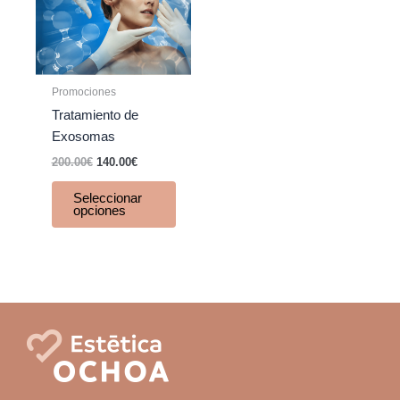
variantes.
Las
opciones
se
Promociones
pueden
Tratamiento de
elegir
Exosomas
en
200.00
€
140.00
€
la
página
Seleccionar
de
opciones
producto