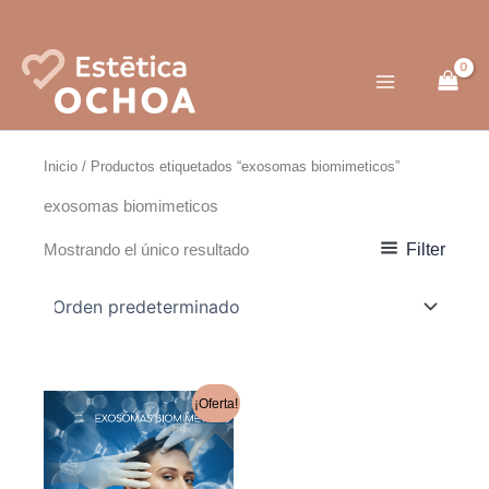
Ir
al
contenido
Inicio
/ Productos etiquetados “exosomas biomimeticos”
exosomas biomimeticos
Filter
Mostrando el único resultado
El
El
Este
¡Oferta!
precio
precio
producto
original
actual
era:
es:
tiene
200.00€.
140.00€.
múltiples